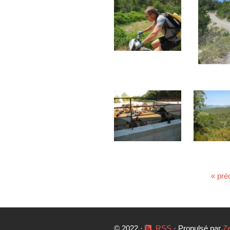
« pré
© 2022 ·
RSS
· Propulsé par
Z