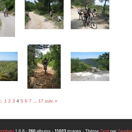
c.
1
2
3
4
5
6
7
...
17
suiv. »
enphoto
1.6.8 ·
260
albums ·
11023
images · Thème
Zenji
par
Zenpho