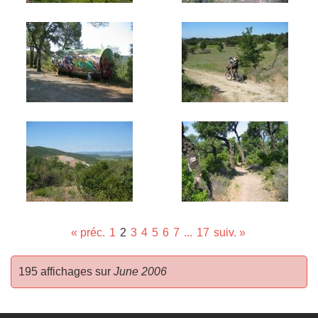
« préc.
1
2
3
4
5
6
7
...
17
suiv. »
195 affichages sur
June 2006