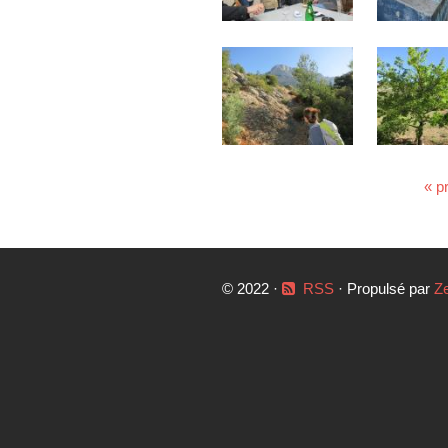
« p
© 2022 ·
RSS
· Propulsé par
Z