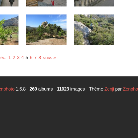
réc.
1
2
3
4
5
6
7
8
suiv. »
enphoto
1.6.8 ·
260
albums ·
11023
images · Thème
Zenji
par
Zenpho