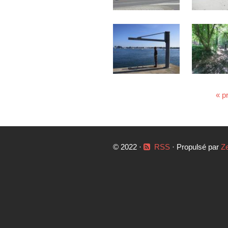
« p
© 2022 ·
RSS
· Propulsé par
Z