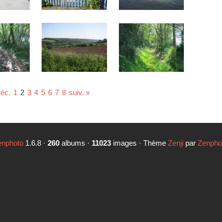
réc.
1
2
3
4
5
6
7
8
suiv. »
enphoto
1.6.8 ·
260
albums ·
11023
images · Thème
Zenji
par
Zenpho