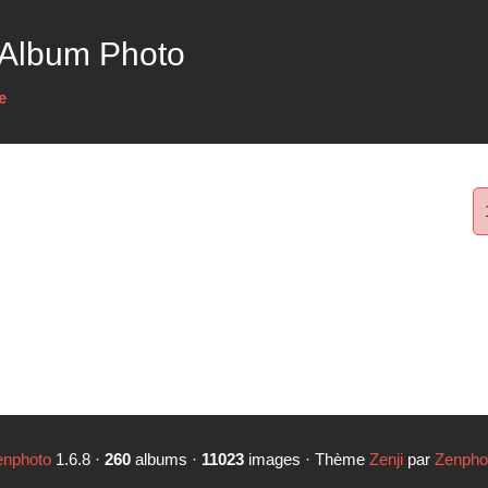
 Album Photo
e
enphoto
1.6.8 ·
260
albums ·
11023
images · Thème
Zenji
par
Zenpho