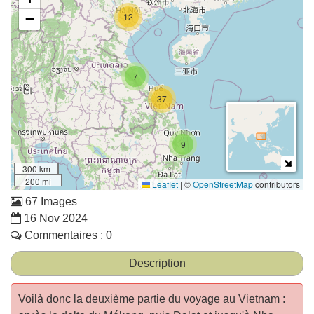
−
12
7
37
9
300 km
200 mi
Leaflet
|
©
OpenStreetMap
contributors
67 Images
16 Nov 2024
Commentaires : 0
Description
Voilà donc la deuxième partie du voyage au Vietnam :