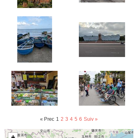
« Prec
1
2
3
4
5
6
Suiv »
+