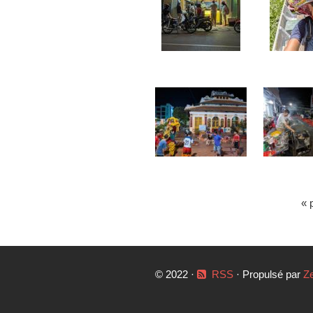
« 
© 2022 ·
RSS
· Propulsé par
Z