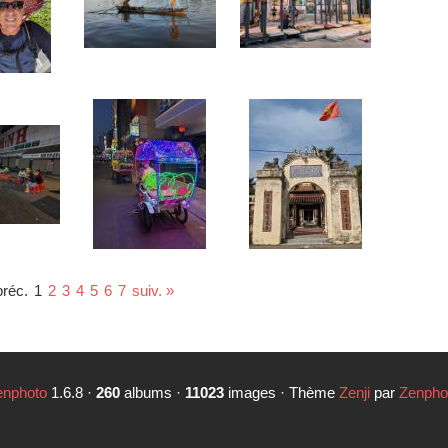
préc.
1
2
3
4
5
6
7
suiv. »
enphoto
1.6.8 ·
260
albums ·
11023
images · Thème
Zenji
par
Zenpho