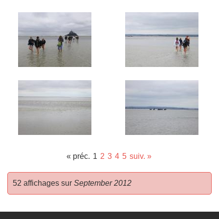
« préc.
1
2
3
4
5
suiv. »
52 affichages sur
September 2012