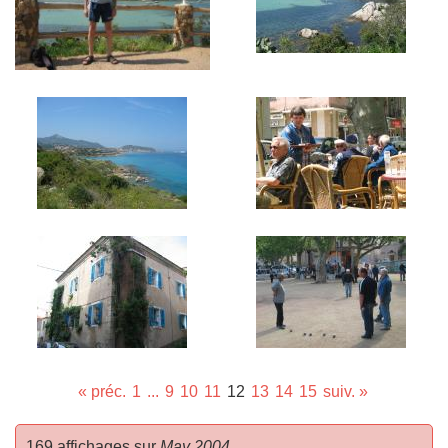
« préc.
1
...
9
10
11
12
13
14
15
suiv. »
169 affichages sur
May 2004