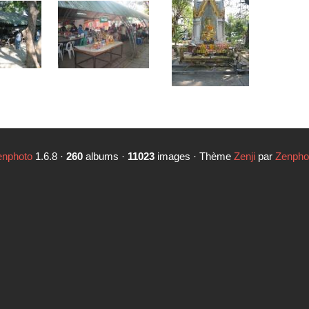
enphoto
1.6.8 ·
260
albums ·
11023
images · Thème
Zenji
par
Zenpho